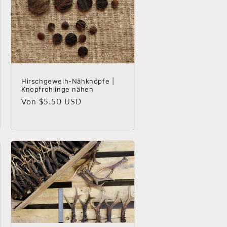
Hirschgeweih-Nähknöpfe |
Knopfrohlinge nähen
Normaler
Von $5.50 USD
Preis