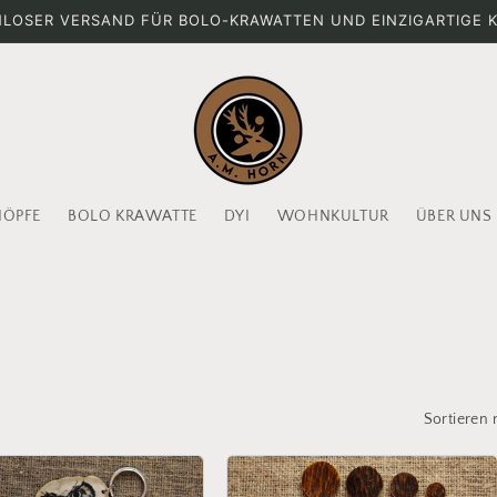
LOSER VERSAND FÜR BOLO-KRAWATTEN UND EINZIGARTIGE 
NÖPFE
BOLO KRAWATTE
DYI
WOHNKULTUR
ÜBER UNS
Sortieren 