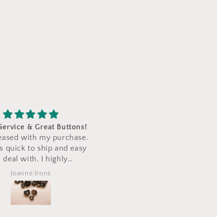
e & Great Buttons!
Nicole
 with my purchase.
Beautiful buttons, great quality,
ck to ship and easy
came quickly.
hopping here for
nne Irons
Anonymous
uttons in made of
ue antler