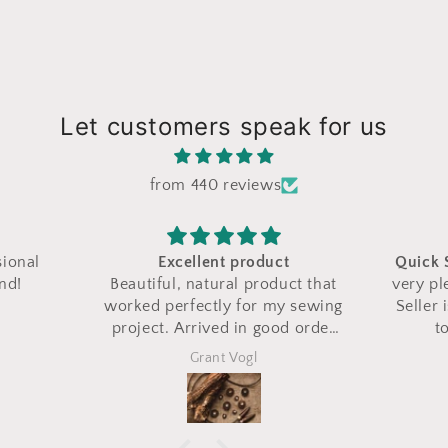
Let customers speak for us
from 440 reviews
Excellent product
Quick Servic
Beautiful, natural product that
very pleased
worked perfectly for my sewing
Seller is qui
project. Arrived in good order
to deal with. I highly
and relatively quickly. Thanks!
recommend s
Grant Vogl
Joa
wonderful b
tr