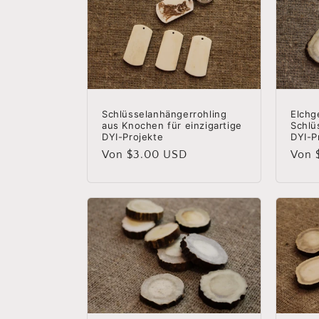
g
o
r
Schlüsselanhängerrohling
Elchg
aus Knochen für einzigartige
Schlü
i
DYI-Projekte
DYI-P
Normaler
Von $3.00 USD
Norm
Von 
e
Preis
Preis
: