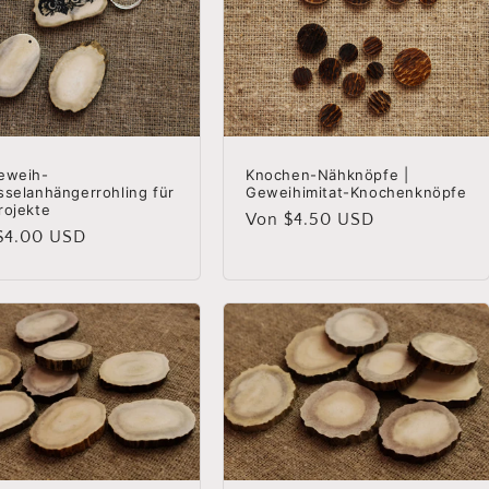
eweih-
Knochen-Nähknöpfe |
sselanhängerrohling für
Geweihimitat-Knochenknöpfe
rojekte
Normaler
Von $4.50 USD
aler
$4.00 USD
Preis