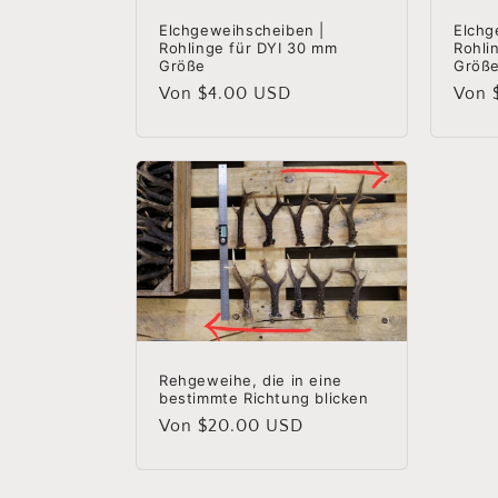
Elchgeweihscheiben |
Elchg
Rohlinge für DYI 30 mm
Rohli
Größe
Größ
Normaler
Von $4.00 USD
Norm
Von 
Preis
Preis
Rehgeweihe, die in eine
bestimmte Richtung blicken
Normaler
Von $20.00 USD
Preis