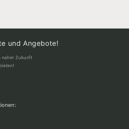
tte und Angebote!
n naher Zukunft
ieten!
ionen: