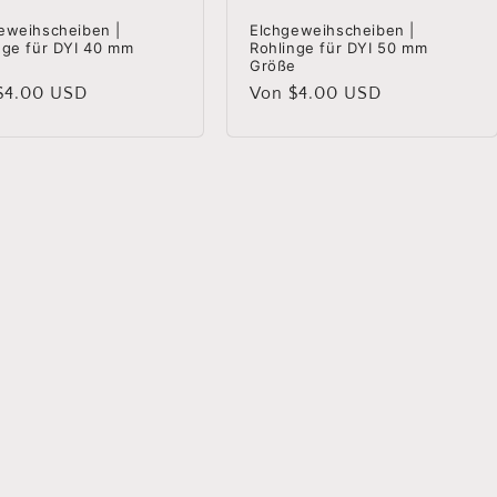
eweihscheiben |
Elchgeweihscheiben |
nge für DYI 40 mm
Rohlinge für DYI 50 mm
e
Größe
aler
$4.00 USD
Normaler
Von $4.00 USD
Preis