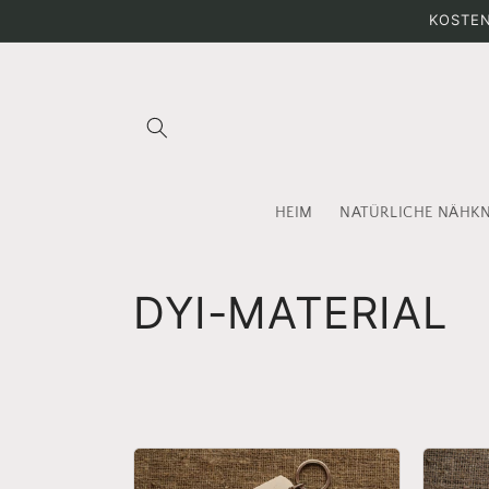
Direkt
KOSTEN
zum
Inhalt
HEIM
NATÜRLICHE NÄHK
K
DYI-MATERIAL
a
t
e